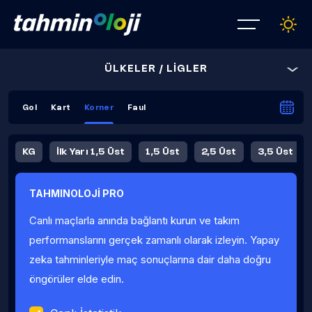
ÜLKELER / LİGLER
Gol
Kart
Korner
Faul
KG
İlk Yarı 1,5 Üst
1,5 Üst
2,5 Üst
3,5 Üst
4,5 Üst
5,5 Üst
6,5 Üst
TAHMINOLOJİ PRO
İlk Yarı 4,5 Üst
İlk Yarı 5,5 Üst
8,5 Üst
9,5 Üst
Canlı maçlarla anında bağlantı kurun ve takım
Fauller Ortalama
performanslarını gerçek zamanlı olarak izleyin. Yapay
zeka tahminleriyle maç sonuçlarına dair daha doğru
öngörüler elde edin.