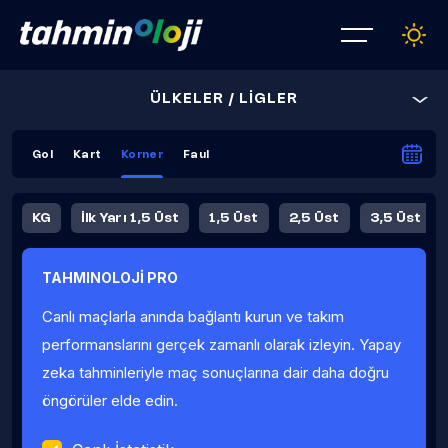
ÜLKELER / LİGLER
Gol
Kart
Korner
Faul
KG
İlk Yarı 1,5 Üst
1,5 Üst
2,5 Üst
3,5 Üst
4,5 Üst
5,5 Üst
6,5 Üst
TAHMINOLOJİ PRO
İlk Yarı 4,5 Üst
İlk Yarı 5,5 Üst
8,5 Üst
9,5 Üst
Canlı maçlarla anında bağlantı kurun ve takım
Fauller Ortalama
performanslarını gerçek zamanlı olarak izleyin. Yapay
zeka tahminleriyle maç sonuçlarına dair daha doğru
öngörüler elde edin.