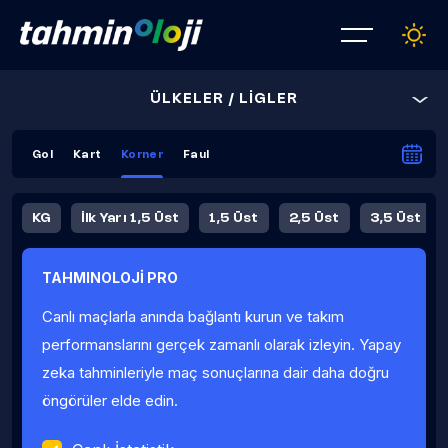
ÜLKELER / LİGLER
Gol
Kart
Korner
Faul
KG
İlk Yarı 1,5 Üst
1,5 Üst
2,5 Üst
3,5 Üst
4,5 Üst
5,5 Üst
6,5 Üst
TAHMINOLOJİ PRO
İlk Yarı 4,5 Üst
İlk Yarı 5,5 Üst
8,5 Üst
9,5 Üst
Canlı maçlarla anında bağlantı kurun ve takım
Fauller Ortalama
performanslarını gerçek zamanlı olarak izleyin. Yapay
zeka tahminleriyle maç sonuçlarına dair daha doğru
öngörüler elde edin.