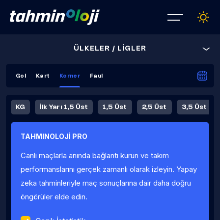
ÜLKELER / LİGLER
Gol
Kart
Korner
Faul
KG
İlk Yarı 1,5 Üst
1,5 Üst
2,5 Üst
3,5 Üst
4,5 Üst
5,5 Üst
6,5 Üst
TAHMINOLOJİ PRO
İlk Yarı 4,5 Üst
İlk Yarı 5,5 Üst
8,5 Üst
9,5 Üst
Canlı maçlarla anında bağlantı kurun ve takım
Fauller Ortalama
performanslarını gerçek zamanlı olarak izleyin. Yapay
zeka tahminleriyle maç sonuçlarına dair daha doğru
öngörüler elde edin.