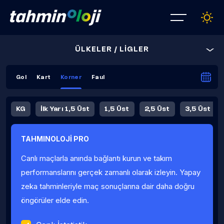
ÜLKELER / LİGLER
Gol
Kart
Korner
Faul
KG
İlk Yarı 1,5 Üst
1,5 Üst
2,5 Üst
3,5 Üst
4,5 Üst
5,5 Üst
6,5 Üst
TAHMINOLOJİ PRO
İlk Yarı 4,5 Üst
İlk Yarı 5,5 Üst
8,5 Üst
9,5 Üst
Canlı maçlarla anında bağlantı kurun ve takım
Fauller Ortalama
performanslarını gerçek zamanlı olarak izleyin. Yapay
zeka tahminleriyle maç sonuçlarına dair daha doğru
öngörüler elde edin.