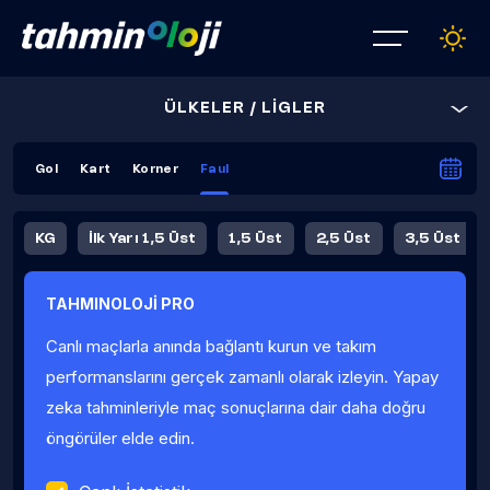
ÜLKELER / LİGLER
Gol
Kart
Korner
Faul
KG
İlk Yarı 1,5 Üst
1,5 Üst
2,5 Üst
3,5 Üst
4,5 Üst
5,5 Üst
6,5 Üst
TAHMINOLOJİ PRO
İlk Yarı 4,5 Üst
İlk Yarı 5,5 Üst
8,5 Üst
9,5 Üst
Canlı maçlarla anında bağlantı kurun ve takım
Fauller Ortalama
performanslarını gerçek zamanlı olarak izleyin. Yapay
zeka tahminleriyle maç sonuçlarına dair daha doğru
öngörüler elde edin.