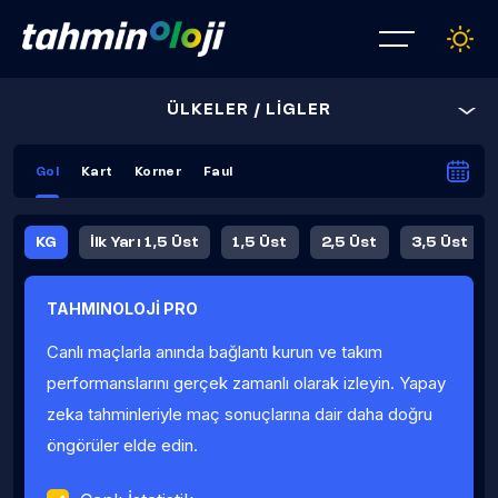
ÜLKELER / LİGLER
Gol
Kart
Korner
Faul
KG
İlk Yarı 1,5 Üst
1,5 Üst
2,5 Üst
3,5 Üst
4,5 Üst
5,5 Üst
6,5 Üst
TAHMINOLOJİ PRO
İlk Yarı 4,5 Üst
İlk Yarı 5,5 Üst
8,5 Üst
9,5 Üst
Canlı maçlarla anında bağlantı kurun ve takım
Fauller Ortalama
performanslarını gerçek zamanlı olarak izleyin. Yapay
zeka tahminleriyle maç sonuçlarına dair daha doğru
öngörüler elde edin.