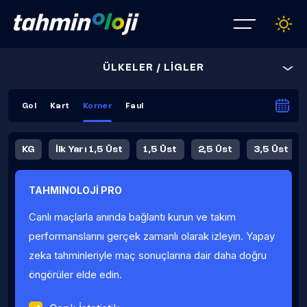
ÜLKELER / LİGLER
Gol
Kart
Korner
Faul
KG
İlk Yarı 1,5 Üst
1,5 Üst
2,5 Üst
3,5 Üst
4,5 Üst
5,5 Üst
6,5 Üst
TAHMINOLOJİ PRO
İlk Yarı 4,5 Üst
İlk Yarı 5,5 Üst
8,5 Üst
9,5 Üst
Canlı maçlarla anında bağlantı kurun ve takım
Fauller Ortalama
performanslarını gerçek zamanlı olarak izleyin. Yapay
zeka tahminleriyle maç sonuçlarına dair daha doğru
öngörüler elde edin.