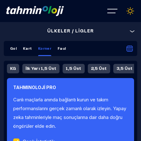
ÜLKELER / LİGLER
Gol
Kart
Korner
Faul
KG
İlk Yarı 1,5 Üst
1,5 Üst
2,5 Üst
3,5 Üst
4,5 Üst
5,5 Üst
6,5 Üst
TAHMINOLOJİ PRO
İlk Yarı 4,5 Üst
İlk Yarı 5,5 Üst
8,5 Üst
9,5 Üst
Canlı maçlarla anında bağlantı kurun ve takım
Fauller Ortalama
performanslarını gerçek zamanlı olarak izleyin. Yapay
zeka tahminleriyle maç sonuçlarına dair daha doğru
öngörüler elde edin.