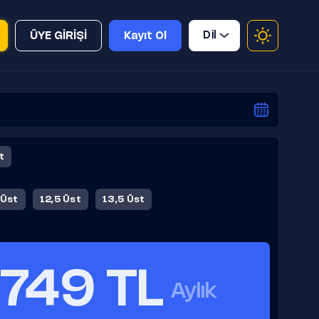
Dil
ÜYE GİRİŞİ
Kayıt Ol
t
 Üst
12,5 Üst
13,5 Üst
749 TL
Aylık