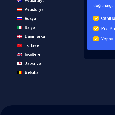
Avustralya
doğru öngörü
Avusturya
Canlı İs
Rusya
Italya
Pro Bü
Danimarka
Yapay 
Türkiye
Ingiltere
Japonya
Belçika