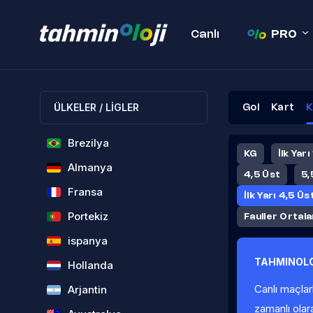
Canlı
PRO
ÜLKELER / LİGLER
Gol
Kart
K
Brezilya
KG
İlk Yarı
Almanya
4,5 Üst
5,
Fransa
İlk Yarı 4,5 Üs
Portekiz
Fauller Ortal
ispanya
TAHMINOLO
Hollanda
Canlı maçlar
Arjantin
zamanlı olar