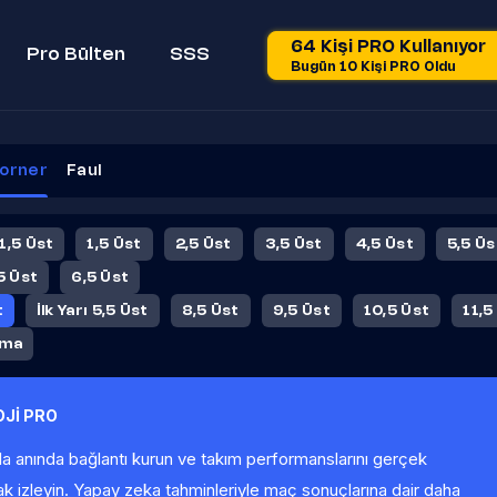
64 Kişi PRO Kullanıyor
Pro Bülten
SSS
Bugün 10 Kişi PRO Oldu
orner
Faul
 1,5 Üst
1,5 Üst
2,5 Üst
3,5 Üst
4,5 Üst
5,5 Üs
5 Üst
6,5 Üst
t
İlk Yarı 5,5 Üst
8,5 Üst
9,5 Üst
10,5 Üst
11,5
ama
Jİ PRO
la anında bağlantı kurun ve takım performanslarını gerçek
ak izleyin. Yapay zeka tahminleriyle maç sonuçlarına dair daha