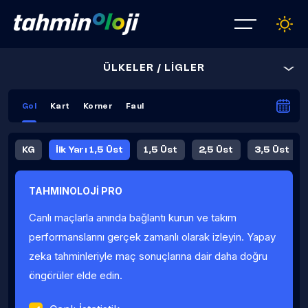
ÜLKELER / LİGLER
Gol
Kart
Korner
Faul
KG
İlk Yarı 1,5 Üst
1,5 Üst
2,5 Üst
3,5 Üst
4,5 Üst
5,5 Üst
6,5 Üst
TAHMINOLOJİ PRO
İlk Yarı 4,5 Üst
İlk Yarı 5,5 Üst
8,5 Üst
9,5 Üst
Canlı maçlarla anında bağlantı kurun ve takım
Fauller Ortalama
performanslarını gerçek zamanlı olarak izleyin. Yapay
zeka tahminleriyle maç sonuçlarına dair daha doğru
öngörüler elde edin.