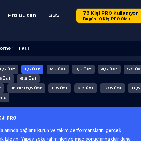
75 Kişi PRO Kullanıyor
Pro Bülten
SSS
Bugün 10 Kişi PRO Oldu
orner
Faul
 1,5 Üst
1,5 Üst
2,5 Üst
3,5 Üst
4,5 Üst
5,5 Üs
5 Üst
6,5 Üst
t
İlk Yarı 5,5 Üst
8,5 Üst
9,5 Üst
10,5 Üst
11,5
ama
Jİ PRO
la anında bağlantı kurun ve takım performanslarını gerçek
ak izleyin. Yapay zeka tahminleriyle maç sonuçlarına dair daha