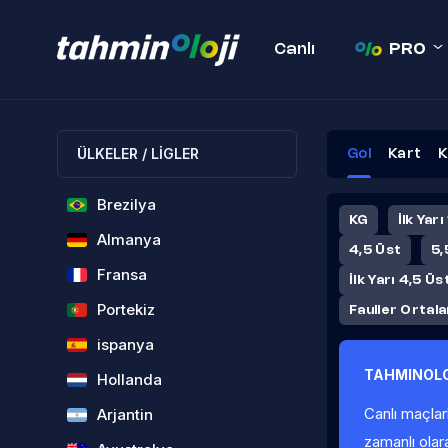
Canlı
PRO
ÜLKELER / LİGLER
Gol
Kart
K
Brezilya
KG
İlk Yarı
Almanya
4,5 Üst
5,
Fransa
İlk Yarı 4,5 Üs
Portekiz
Fauller Ortal
ispanya
TAHMINOLO
Hollanda
Canlı maçlar
Arjantin
zamanlı olar