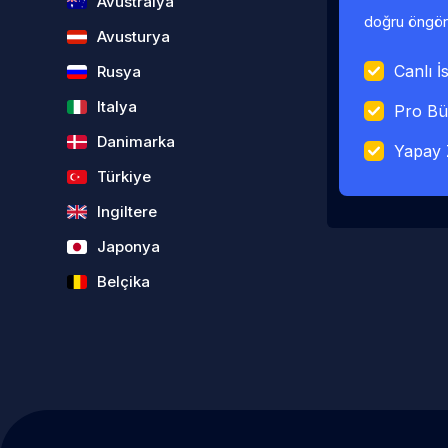
Avustralya
doğru öngörü
Avusturya
Canlı İs
Rusya
Italya
Pro Bü
Danimarka
Yapay 
Türkiye
Ingiltere
Japonya
Belçika