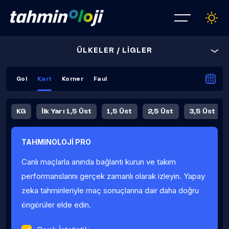
ÜLKELER / LİGLER
Gol
Kart
Korner
Faul
KG
İlk Yarı 1,5 Üst
1,5 Üst
2,5 Üst
3,5 Üst
4,5 Üst
5,5 Üst
6,5 Üst
TAHMINOLOJİ PRO
İlk Yarı 4,5 Üst
İlk Yarı 5,5 Üst
8,5 Üst
9,5 Üst
Canlı maçlarla anında bağlantı kurun ve takım
Fauller Ortalama
performanslarını gerçek zamanlı olarak izleyin. Yapay
zeka tahminleriyle maç sonuçlarına dair daha doğru
öngörüler elde edin.