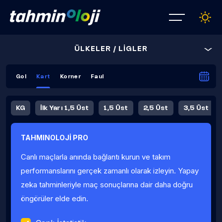
ÜLKELER / LİGLER
Gol
Kart
Korner
Faul
KG
İlk Yarı 1,5 Üst
1,5 Üst
2,5 Üst
3,5 Üst
4,5 Üst
5,5 Üst
6,5 Üst
TAHMINOLOJİ PRO
İlk Yarı 4,5 Üst
İlk Yarı 5,5 Üst
8,5 Üst
9,5 Üst
Canlı maçlarla anında bağlantı kurun ve takım
Fauller Ortalama
performanslarını gerçek zamanlı olarak izleyin. Yapay
zeka tahminleriyle maç sonuçlarına dair daha doğru
öngörüler elde edin.