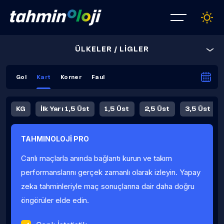
ÜLKELER / LİGLER
Gol
Kart
Korner
Faul
KG
İlk Yarı 1,5 Üst
1,5 Üst
2,5 Üst
3,5 Üst
4,5 Üst
5,5 Üst
6,5 Üst
TAHMINOLOJİ PRO
İlk Yarı 4,5 Üst
İlk Yarı 5,5 Üst
8,5 Üst
9,5 Üst
Canlı maçlarla anında bağlantı kurun ve takım
Fauller Ortalama
performanslarını gerçek zamanlı olarak izleyin. Yapay
zeka tahminleriyle maç sonuçlarına dair daha doğru
öngörüler elde edin.