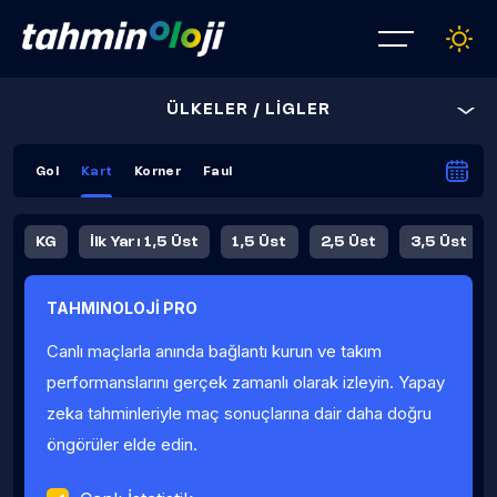
ÜLKELER / LİGLER
Gol
Kart
Korner
Faul
KG
İlk Yarı 1,5 Üst
1,5 Üst
2,5 Üst
3,5 Üst
4,5 Üst
5,5 Üst
6,5 Üst
TAHMINOLOJİ PRO
İlk Yarı 4,5 Üst
İlk Yarı 5,5 Üst
8,5 Üst
9,5 Üst
Canlı maçlarla anında bağlantı kurun ve takım
Fauller Ortalama
performanslarını gerçek zamanlı olarak izleyin. Yapay
zeka tahminleriyle maç sonuçlarına dair daha doğru
öngörüler elde edin.