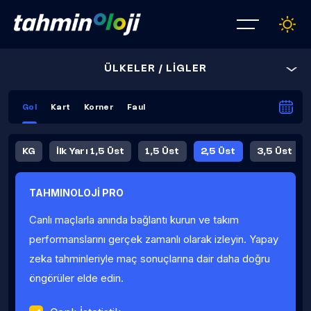
ÜLKELER / LİGLER
Gol
Kart
Korner
Faul
KG
İlk Yarı 1,5 Üst
1,5 Üst
2,5 Üst
3,5 Üst
4,5 Üst
5,5 Üst
6,5 Üst
TAHMINOLOJİ PRO
İlk Yarı 4,5 Üst
İlk Yarı 5,5 Üst
8,5 Üst
9,5 Üst
Canlı maçlarla anında bağlantı kurun ve takım
Fauller Ortalama
performanslarını gerçek zamanlı olarak izleyin. Yapay
zeka tahminleriyle maç sonuçlarına dair daha doğru
öngörüler elde edin.