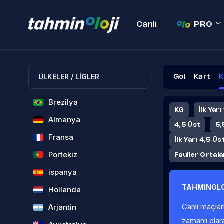
Canlı
PRO
ÜLKELER / LİGLER
Gol
Kart
K
Brezilya
KG
İlk Yarı
Almanya
4,5 Üst
5,
Fransa
İlk Yarı 4,5 Üs
Portekiz
Fauller Ortal
ispanya
TAHMINOLO
Hollanda
Canlı maçlar
Arjantin
zamanlı olar