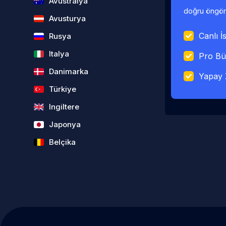
Avustralya
doğru öngörü
Avusturya
Canlı İs
Rusya
Italya
Pro Bü
Danimarka
Yapay 
Türkiye
Ingiltere
Japonya
Belçika