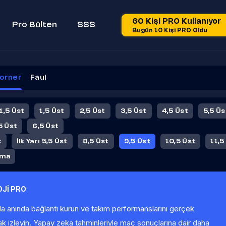
60 Kişi PRO Kullanıyor
Pro Bülten
SSS
Bugün 10 Kişi PRO Oldu
orner
Faul
 1,5 Üst
1,5 Üst
2,5 Üst
3,5 Üst
4,5 Üst
5,5 Üs
5 Üst
6,5 Üst
t
İlk Yarı 5,5 Üst
8,5 Üst
9,5 Üst
10,5 Üst
11,5
ama
Jİ PRO
la anında bağlantı kurun ve takım performanslarını gerçek
ak izleyin. Yapay zeka tahminleriyle maç sonuçlarına dair daha