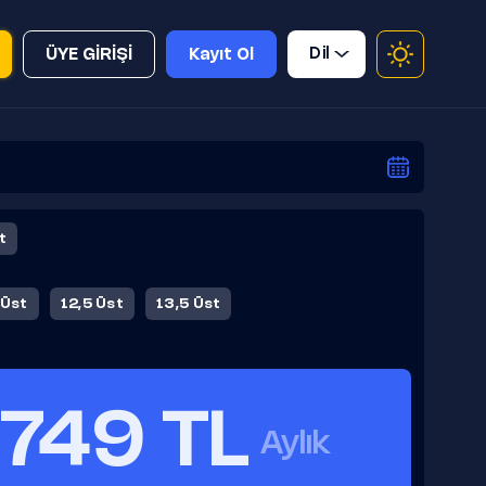
Dil
ÜYE GİRİŞİ
Kayıt Ol
t
 Üst
12,5 Üst
13,5 Üst
749 TL
Aylık