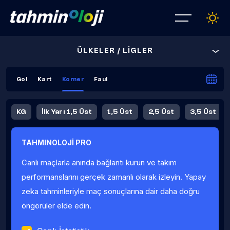
ÜLKELER / LİGLER
Gol
Kart
Korner
Faul
KG
İlk Yarı 1,5 Üst
1,5 Üst
2,5 Üst
3,5 Üst
4,5 Üst
5,5 Üst
6,5 Üst
TAHMINOLOJİ PRO
İlk Yarı 4,5 Üst
İlk Yarı 5,5 Üst
8,5 Üst
9,5 Üst
Canlı maçlarla anında bağlantı kurun ve takım
Fauller Ortalama
performanslarını gerçek zamanlı olarak izleyin. Yapay
zeka tahminleriyle maç sonuçlarına dair daha doğru
öngörüler elde edin.