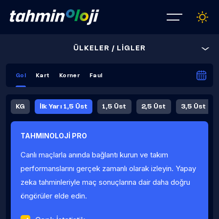
ÜLKELER / LİGLER
Gol
Kart
Korner
Faul
KG
İlk Yarı 1,5 Üst
1,5 Üst
2,5 Üst
3,5 Üst
4,5 Üst
5,5 Üst
6,5 Üst
TAHMINOLOJİ PRO
İlk Yarı 4,5 Üst
İlk Yarı 5,5 Üst
8,5 Üst
9,5 Üst
Canlı maçlarla anında bağlantı kurun ve takım
Fauller Ortalama
performanslarını gerçek zamanlı olarak izleyin. Yapay
zeka tahminleriyle maç sonuçlarına dair daha doğru
öngörüler elde edin.