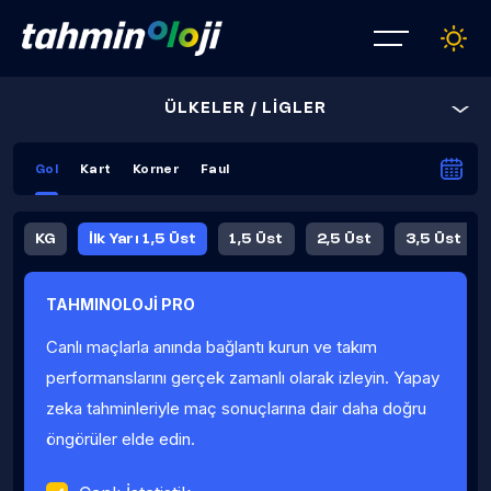
ÜLKELER / LİGLER
Gol
Kart
Korner
Faul
KG
İlk Yarı 1,5 Üst
1,5 Üst
2,5 Üst
3,5 Üst
4,5 Üst
5,5 Üst
6,5 Üst
TAHMINOLOJİ PRO
İlk Yarı 4,5 Üst
İlk Yarı 5,5 Üst
8,5 Üst
9,5 Üst
Canlı maçlarla anında bağlantı kurun ve takım
Fauller Ortalama
performanslarını gerçek zamanlı olarak izleyin. Yapay
zeka tahminleriyle maç sonuçlarına dair daha doğru
öngörüler elde edin.