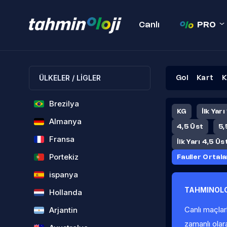
Canlı
PRO
ÜLKELER / LİGLER
Gol
Kart
K
Brezilya
KG
İlk Yarı
Almanya
4,5 Üst
5,
Fransa
İlk Yarı 4,5 Üs
Portekiz
Fauller Ortal
ispanya
TAHMINOLO
Hollanda
Canlı maçlar
Arjantin
zamanlı olar