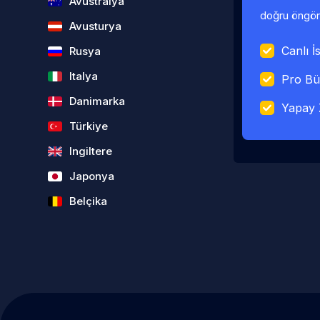
Avustralya
doğru öngörü
Avusturya
Canlı İs
Rusya
Italya
Pro Bü
Danimarka
Yapay 
Türkiye
Ingiltere
Japonya
Belçika