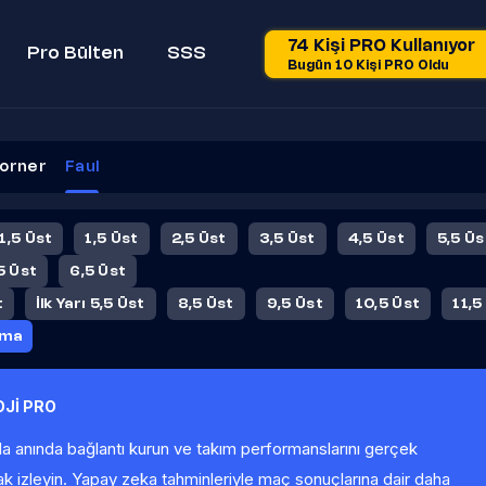
74 Kişi PRO Kullanıyor
Pro Bülten
SSS
Bugün 10 Kişi PRO Oldu
orner
Faul
 1,5 Üst
1,5 Üst
2,5 Üst
3,5 Üst
4,5 Üst
5,5 Üs
5 Üst
6,5 Üst
t
İlk Yarı 5,5 Üst
8,5 Üst
9,5 Üst
10,5 Üst
11,5
ama
Jİ PRO
la anında bağlantı kurun ve takım performanslarını gerçek
ak izleyin. Yapay zeka tahminleriyle maç sonuçlarına dair daha