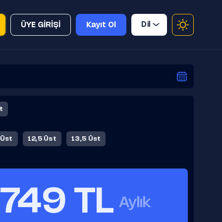
Dil
ÜYE GİRİŞİ
Kayıt Ol
t
 Üst
12,5 Üst
13,5 Üst
749 TL
Aylık