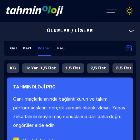
ÜLKELER / LİGLER
Gol
Kart
Korner
Faul
KG
İlk Yarı 1,5 Üst
1,5 Üst
2,5 Üst
3,5 Üst
4,5 Üst
5,5 Üst
6,5 Üst
TAHMINOLOJİ PRO
İlk Yarı 4,5 Üst
İlk Yarı 5,5 Üst
8,5 Üst
9,5 Üst
Canlı maçlarla anında bağlantı kurun ve takım
Fauller Ortalama
performanslarını gerçek zamanlı olarak izleyin. Yapay
zeka tahminleriyle maç sonuçlarına dair daha doğru
öngörüler elde edin.