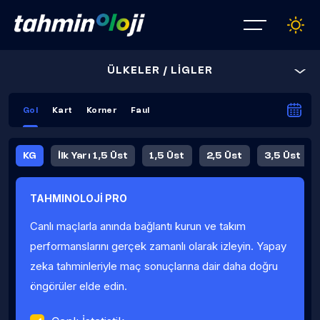
ÜLKELER / LİGLER
Gol
Kart
Korner
Faul
KG
İlk Yarı 1,5 Üst
1,5 Üst
2,5 Üst
3,5 Üst
4,5 Üst
5,5 Üst
6,5 Üst
TAHMINOLOJİ PRO
İlk Yarı 4,5 Üst
İlk Yarı 5,5 Üst
8,5 Üst
9,5 Üst
Canlı maçlarla anında bağlantı kurun ve takım
Fauller Ortalama
performanslarını gerçek zamanlı olarak izleyin. Yapay
zeka tahminleriyle maç sonuçlarına dair daha doğru
öngörüler elde edin.