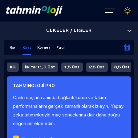
ÜLKELER / LİGLER
Gol
Kart
Korner
Faul
KG
İlk Yarı 1,5 Üst
1,5 Üst
2,5 Üst
3,5 Üst
4,5 Üst
5,5 Üst
6,5 Üst
TAHMINOLOJİ PRO
İlk Yarı 4,5 Üst
İlk Yarı 5,5 Üst
8,5 Üst
9,5 Üst
Canlı maçlarla anında bağlantı kurun ve takım
Fauller Ortalama
performanslarını gerçek zamanlı olarak izleyin. Yapay
zeka tahminleriyle maç sonuçlarına dair daha doğru
öngörüler elde edin.