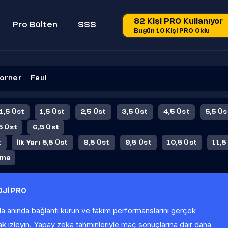
82 Kişi PRO Kullanıyor
Pro Bülten
SSS
Bugün 10 Kişi PRO Oldu
orner
Faul
 1,5 Üst
1,5 Üst
2,5 Üst
3,5 Üst
4,5 Üst
5,5 Üs
5 Üst
6,5 Üst
t
İlk Yarı 5,5 Üst
8,5 Üst
9,5 Üst
10,5 Üst
11,5
ama
Jİ PRO
la anında bağlantı kurun ve takım performanslarını gerçek
ak izleyin. Yapay zeka tahminleriyle maç sonuçlarına dair daha