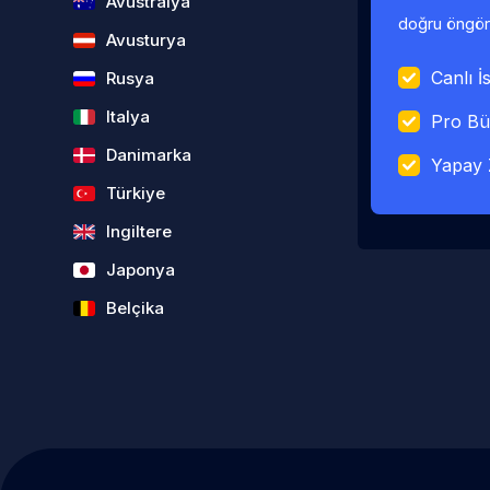
Avustralya
doğru öngörü
Avusturya
Canlı İs
Rusya
Italya
Pro Bü
Danimarka
Yapay 
Türkiye
Ingiltere
Japonya
Belçika