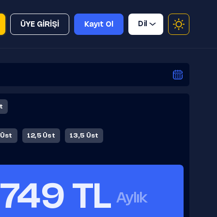
Dil
ÜYE GİRİŞİ
Kayıt Ol
t
 Üst
12,5 Üst
13,5 Üst
749 TL
Aylık