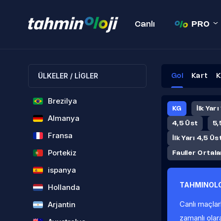
Canlı
PRO
ÜLKELER / LİGLER
Gol
Kart
K
Brezilya
KG
İlk Yarı
Almanya
4,5 Üst
5,
Fransa
İlk Yarı 4,5 Üs
Portekiz
Fauller Ortal
ispanya
TAHMINOLO
Hollanda
Canlı maçlar
Arjantin
zamanlı olar