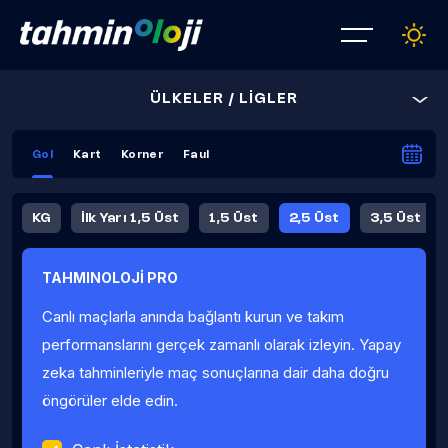
ÜLKELER / LİGLER
Gol
Kart
Korner
Faul
KG
İlk Yarı 1,5 Üst
1,5 Üst
2,5 Üst
3,5 Üst
4,5 Üst
5,5 Üst
6,5 Üst
TAHMINOLOJİ PRO
İlk Yarı 4,5 Üst
İlk Yarı 5,5 Üst
8,5 Üst
9,5 Üst
Canlı maçlarla anında bağlantı kurun ve takım
Fauller Ortalama
performanslarını gerçek zamanlı olarak izleyin. Yapay
zeka tahminleriyle maç sonuçlarına dair daha doğru
öngörüler elde edin.