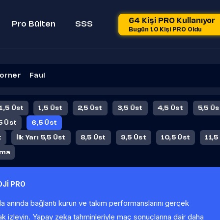
64 Kişi PRO Kullanıyor
Pro Bülten
SSS
Bugün 10 Kişi PRO Oldu
orner
Faul
 1,5 Üst
1,5 Üst
2,5 Üst
3,5 Üst
4,5 Üst
5,5 Üs
5 Üst
6,5 Üst
t
İlk Yarı 5,5 Üst
8,5 Üst
9,5 Üst
10,5 Üst
11,5
ama
Jİ PRO
la anında bağlantı kurun ve takım performanslarını gerçek
ak izleyin. Yapay zeka tahminleriyle maç sonuçlarına dair daha