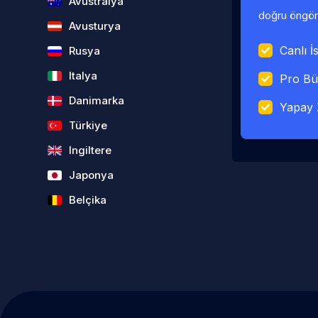
Avustralya
doğru öngörü
Avusturya
Canlı İs
Rusya
Italya
Pro Bü
Danimarka
Yapay 
Türkiye
Ingiltere
Japonya
Belçika