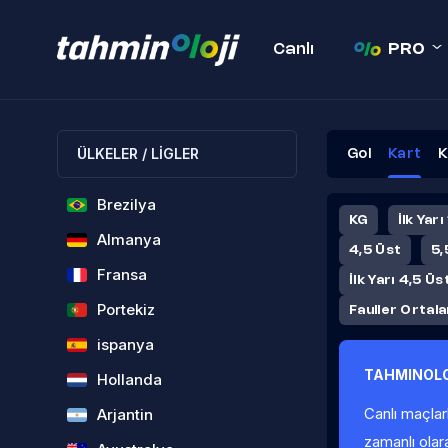
Canlı
PRO
ÜLKELER / LİGLER
Gol
Kart
K
Brezilya
KG
İlk Yarı
Almanya
4,5 Üst
5,
Fransa
İlk Yarı 4,5 Üs
Portekiz
Fauller Ortal
ispanya
TAHMINOLO
Hollanda
Canlı maçlar
Arjantin
zamanlı olar