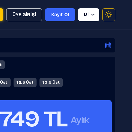
Dil
ÜYE GİRİŞİ
Kayıt Ol
t
 Üst
12,5 Üst
13,5 Üst
749 TL
Aylık