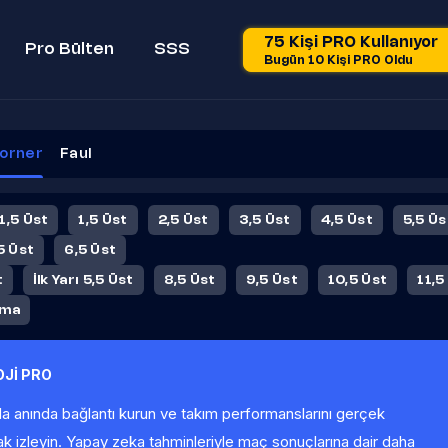
75 Kişi PRO Kullanıyor
Pro Bülten
SSS
Bugün 10 Kişi PRO Oldu
orner
Faul
 1,5 Üst
1,5 Üst
2,5 Üst
3,5 Üst
4,5 Üst
5,5 Üs
5 Üst
6,5 Üst
t
İlk Yarı 5,5 Üst
8,5 Üst
9,5 Üst
10,5 Üst
11,5
ama
Jİ PRO
la anında bağlantı kurun ve takım performanslarını gerçek
ak izleyin. Yapay zeka tahminleriyle maç sonuçlarına dair daha