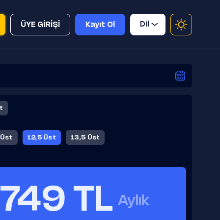
Dil
ÜYE GİRİŞİ
Kayıt Ol
t
 Üst
12,5 Üst
13,5 Üst
749 TL
Aylık