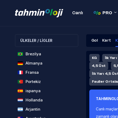
Canlı
PRO
ÜLKELER / LİGLER
Gol
Kart
K
Brezilya
KG
İlk Yarı
Almanya
4,5 Üst
5,
Fransa
İlk Yarı 4,5 Üs
Portekiz
Fauller Ortal
ispanya
TAHMINOLO
Hollanda
Canlı maçlar
Arjantin
zamanlı olar