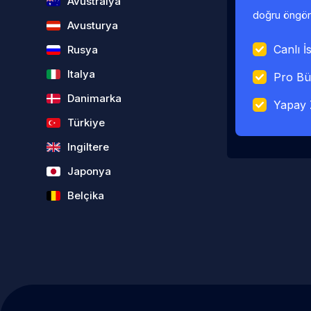
Avustralya
doğru öngörü
Avusturya
Canlı İs
Rusya
Italya
Pro Bü
Danimarka
Yapay 
Türkiye
Ingiltere
Japonya
Belçika