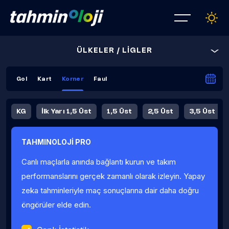
ÜLKELER / LİGLER
Gol
Kart
Korner
Faul
KG
İlk Yarı 1,5 Üst
1,5 Üst
2,5 Üst
3,5 Üst
4,5 Üst
5,5 Üst
6,5 Üst
TAHMINOLOJİ PRO
İlk Yarı 4,5 Üst
İlk Yarı 5,5 Üst
8,5 Üst
9,5 Üst
Canlı maçlarla anında bağlantı kurun ve takım
Fauller Ortalama
performanslarını gerçek zamanlı olarak izleyin. Yapay
zeka tahminleriyle maç sonuçlarına dair daha doğru
öngörüler elde edin.