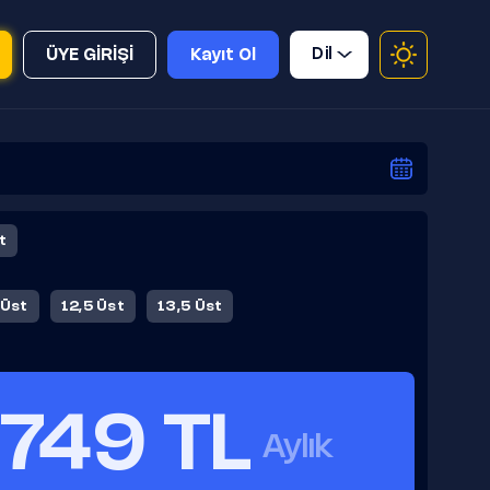
Dil
ÜYE GİRİŞİ
Kayıt Ol
t
 Üst
12,5 Üst
13,5 Üst
749 TL
Aylık