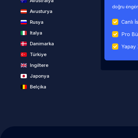
Avustralya
doğru öngörü
Avusturya
Canlı İs
Rusya
Italya
Pro Bü
Danimarka
Yapay 
Türkiye
Ingiltere
Japonya
Belçika