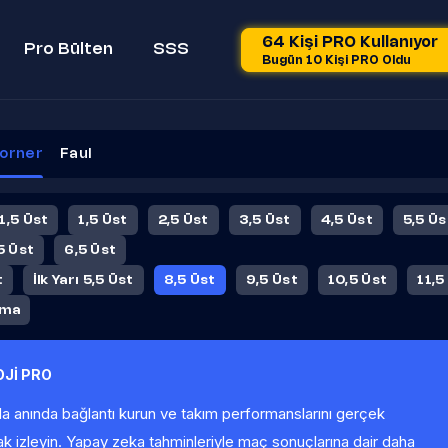
64 Kişi PRO Kullanıyor
Pro Bülten
SSS
Bugün 10 Kişi PRO Oldu
orner
Faul
 1,5 Üst
1,5 Üst
2,5 Üst
3,5 Üst
4,5 Üst
5,5 Üs
5 Üst
6,5 Üst
t
İlk Yarı 5,5 Üst
8,5 Üst
9,5 Üst
10,5 Üst
11,5
ama
Jİ PRO
la anında bağlantı kurun ve takım performanslarını gerçek
ak izleyin. Yapay zeka tahminleriyle maç sonuçlarına dair daha