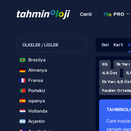
Canlı
PRO
ÜLKELER / LİGLER
Gol
Kart
K
Brezilya
KG
İlk Yarı
Almanya
4,5 Üst
5,
Fransa
İlk Yarı 4,5 Üs
Portekiz
Fauller Ortal
ispanya
TAHMINOLO
Hollanda
Canlı maçlar
Arjantin
zamanlı olar