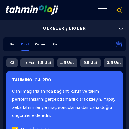
ÜLKELER / LİGLER
Gol
Kart
Korner
Faul
KG
İlk Yarı 1,5 Üst
1,5 Üst
2,5 Üst
3,5 Üst
4,5 Üst
5,5 Üst
6,5 Üst
TAHMINOLOJİ PRO
İlk Yarı 4,5 Üst
İlk Yarı 5,5 Üst
8,5 Üst
9,5 Üst
Canlı maçlarla anında bağlantı kurun ve takım
Fauller Ortalama
performanslarını gerçek zamanlı olarak izleyin. Yapay
zeka tahminleriyle maç sonuçlarına dair daha doğru
öngörüler elde edin.