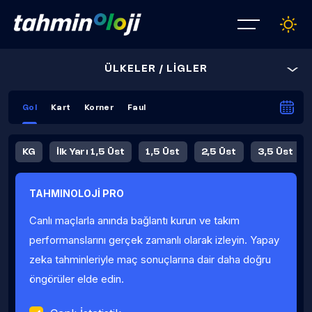
ÜLKELER / LİGLER
Gol
Kart
Korner
Faul
KG
İlk Yarı 1,5 Üst
1,5 Üst
2,5 Üst
3,5 Üst
4,5 Üst
5,5 Üst
6,5 Üst
TAHMINOLOJİ PRO
İlk Yarı 4,5 Üst
İlk Yarı 5,5 Üst
8,5 Üst
9,5 Üst
Canlı maçlarla anında bağlantı kurun ve takım
Fauller Ortalama
performanslarını gerçek zamanlı olarak izleyin. Yapay
zeka tahminleriyle maç sonuçlarına dair daha doğru
öngörüler elde edin.