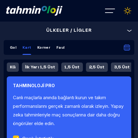
ÜLKELER / LİGLER
Gol
Kart
Korner
Faul
KG
İlk Yarı 1,5 Üst
1,5 Üst
2,5 Üst
3,5 Üst
4,5 Üst
5,5 Üst
6,5 Üst
TAHMINOLOJİ PRO
İlk Yarı 4,5 Üst
İlk Yarı 5,5 Üst
8,5 Üst
9,5 Üst
Canlı maçlarla anında bağlantı kurun ve takım
Fauller Ortalama
performanslarını gerçek zamanlı olarak izleyin. Yapay
zeka tahminleriyle maç sonuçlarına dair daha doğru
öngörüler elde edin.