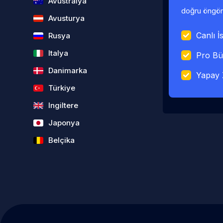
Avustralya
doğru öngörü
Avusturya
Canlı İs
Rusya
Italya
Pro Bü
Danimarka
Yapay 
Türkiye
Ingiltere
Japonya
Belçika