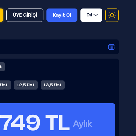
Dil
ÜYE GİRİŞİ
Kayıt Ol
t
 Üst
12,5 Üst
13,5 Üst
749 TL
Aylık