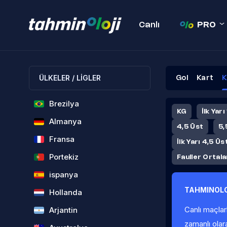
Canlı
PRO
ÜLKELER / LİGLER
Gol
Kart
K
Brezilya
KG
İlk Yarı
Almanya
4,5 Üst
5,
Fransa
İlk Yarı 4,5 Üs
Portekiz
Fauller Ortal
ispanya
TAHMINOLO
Hollanda
Canlı maçlar
Arjantin
zamanlı olar