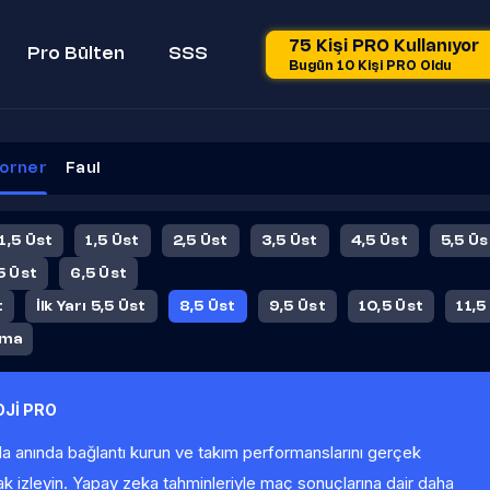
75 Kişi PRO Kullanıyor
Pro Bülten
SSS
Bugün 10 Kişi PRO Oldu
orner
Faul
 1,5 Üst
1,5 Üst
2,5 Üst
3,5 Üst
4,5 Üst
5,5 Üs
5 Üst
6,5 Üst
t
İlk Yarı 5,5 Üst
8,5 Üst
9,5 Üst
10,5 Üst
11,5
ama
Jİ PRO
la anında bağlantı kurun ve takım performanslarını gerçek
ak izleyin. Yapay zeka tahminleriyle maç sonuçlarına dair daha