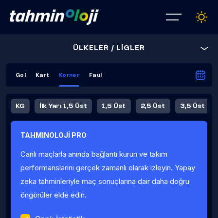
ÜLKELER / LİGLER
Gol
Kart
Korner
Faul
KG
İlk Yarı 1,5 Üst
1,5 Üst
2,5 Üst
3,5 Üst
4,5 Üst
5,5 Üst
6,5 Üst
TAHMINOLOJİ PRO
İlk Yarı 4,5 Üst
İlk Yarı 5,5 Üst
8,5 Üst
9,5 Üst
Canlı maçlarla anında bağlantı kurun ve takım
Fauller Ortalama
performanslarını gerçek zamanlı olarak izleyin. Yapay
zeka tahminleriyle maç sonuçlarına dair daha doğru
öngörüler elde edin.