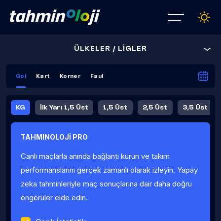
ÜLKELER / LİGLER
Gol
Kart
Korner
Faul
KG
İlk Yarı 1,5 Üst
1,5 Üst
2,5 Üst
3,5 Üst
4,5 Üst
5,5 Üst
6,5 Üst
TAHMINOLOJİ PRO
İlk Yarı 4,5 Üst
İlk Yarı 5,5 Üst
8,5 Üst
9,5 Üst
Canlı maçlarla anında bağlantı kurun ve takım
Fauller Ortalama
performanslarını gerçek zamanlı olarak izleyin. Yapay
zeka tahminleriyle maç sonuçlarına dair daha doğru
öngörüler elde edin.