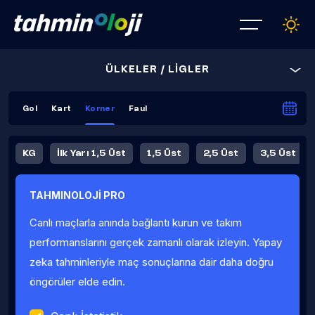
ÜLKELER / LİGLER
Gol
Kart
Korner
Faul
KG
İlk Yarı 1,5 Üst
1,5 Üst
2,5 Üst
3,5 Üst
4,5 Üst
5,5 Üst
6,5 Üst
TAHMINOLOJİ PRO
İlk Yarı 4,5 Üst
İlk Yarı 5,5 Üst
8,5 Üst
9,5 Üst
Canlı maçlarla anında bağlantı kurun ve takım
Fauller Ortalama
performanslarını gerçek zamanlı olarak izleyin. Yapay
zeka tahminleriyle maç sonuçlarına dair daha doğru
öngörüler elde edin.