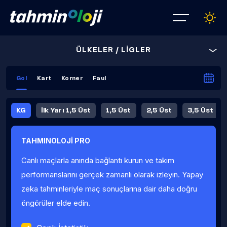
ÜLKELER / LİGLER
Gol
Kart
Korner
Faul
KG
İlk Yarı 1,5 Üst
1,5 Üst
2,5 Üst
3,5 Üst
4,5 Üst
5,5 Üst
6,5 Üst
TAHMINOLOJİ PRO
İlk Yarı 4,5 Üst
İlk Yarı 5,5 Üst
8,5 Üst
9,5 Üst
Canlı maçlarla anında bağlantı kurun ve takım
Fauller Ortalama
performanslarını gerçek zamanlı olarak izleyin. Yapay
zeka tahminleriyle maç sonuçlarına dair daha doğru
öngörüler elde edin.