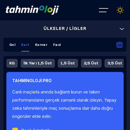
ÜLKELER / LİGLER
Gol
Kart
Korner
Faul
KG
İlk Yarı 1,5 Üst
1,5 Üst
2,5 Üst
3,5 Üst
4,5 Üst
5,5 Üst
6,5 Üst
TAHMINOLOJİ PRO
İlk Yarı 4,5 Üst
İlk Yarı 5,5 Üst
8,5 Üst
9,5 Üst
Canlı maçlarla anında bağlantı kurun ve takım
Fauller Ortalama
performanslarını gerçek zamanlı olarak izleyin. Yapay
zeka tahminleriyle maç sonuçlarına dair daha doğru
öngörüler elde edin.