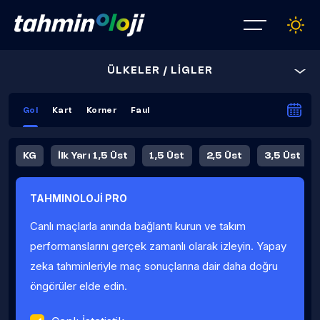
ÜLKELER / LİGLER
Gol
Kart
Korner
Faul
KG
İlk Yarı 1,5 Üst
1,5 Üst
2,5 Üst
3,5 Üst
4,5 Üst
5,5 Üst
6,5 Üst
TAHMINOLOJİ PRO
İlk Yarı 4,5 Üst
İlk Yarı 5,5 Üst
8,5 Üst
9,5 Üst
Canlı maçlarla anında bağlantı kurun ve takım
Fauller Ortalama
performanslarını gerçek zamanlı olarak izleyin. Yapay
zeka tahminleriyle maç sonuçlarına dair daha doğru
öngörüler elde edin.