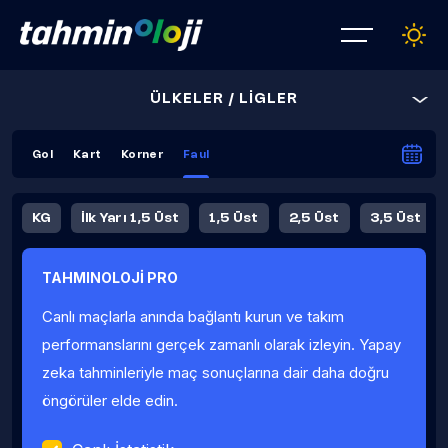
ÜLKELER / LİGLER
Gol
Kart
Korner
Faul
KG
İlk Yarı 1,5 Üst
1,5 Üst
2,5 Üst
3,5 Üst
4,5 Üst
5,5 Üst
6,5 Üst
TAHMINOLOJİ PRO
İlk Yarı 4,5 Üst
İlk Yarı 5,5 Üst
8,5 Üst
9,5 Üst
Canlı maçlarla anında bağlantı kurun ve takım
Fauller Ortalama
performanslarını gerçek zamanlı olarak izleyin. Yapay
zeka tahminleriyle maç sonuçlarına dair daha doğru
öngörüler elde edin.