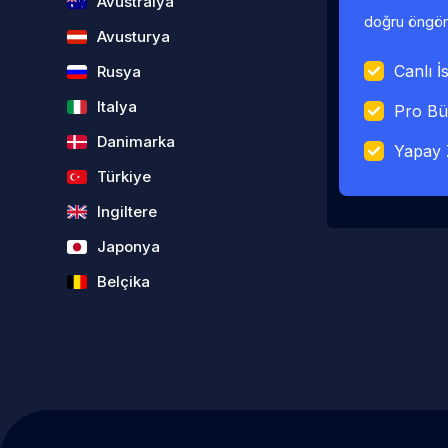
Avustralya
doğru öngörü
Avusturya
Canlı İs
Rusya
Italya
Pro Bü
Danimarka
Yapay 
Türkiye
Ingiltere
Japonya
Belçika