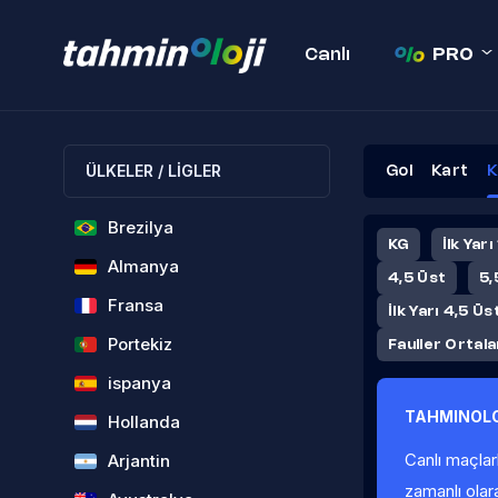
Canlı
PRO
ÜLKELER / LİGLER
Gol
Kart
K
Brezilya
KG
İlk Yarı
Almanya
4,5 Üst
5,
Fransa
İlk Yarı 4,5 Üs
Portekiz
Fauller Ortal
ispanya
TAHMINOLO
Hollanda
Canlı maçlar
Arjantin
zamanlı olar