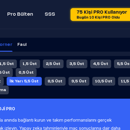
75 Kişi PRO Kullanıyor
Pro Bülten
SSS
Bugün 10 Kişi PRO Oldu
orner
Faul
 1,5 Üst
1,5 Üst
2,5 Üst
3,5 Üst
4,5 Üst
5,5 Üs
5 Üst
6,5 Üst
t
İlk Yarı 5,5 Üst
8,5 Üst
9,5 Üst
10,5 Üst
11,5
ama
Jİ PRO
la anında bağlantı kurun ve takım performanslarını gerçek
ak izleyin. Yapay zeka tahminleriyle maç sonuçlarına dair daha