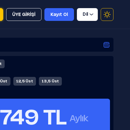
Dil
ÜYE GİRİŞİ
Kayıt Ol
t
 Üst
12,5 Üst
13,5 Üst
749 TL
Aylık