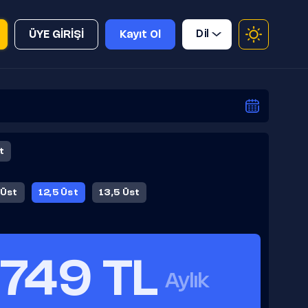
Dil
ÜYE GİRİŞİ
Kayıt Ol
t
 Üst
12,5 Üst
13,5 Üst
749 TL
Aylık