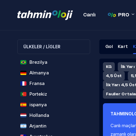
Canlı
PRO
ÜLKELER / LİGLER
Gol
Kart
K
Brezilya
KG
İlk Yarı
Almanya
4,5 Üst
5,
Fransa
İlk Yarı 4,5 Üs
Portekiz
Fauller Ortal
ispanya
TAHMINOLO
Hollanda
Canlı maçlar
Arjantin
zamanlı olar