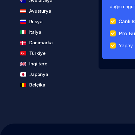
Avustralya
doğru öngörü
Avusturya
Canlı İs
Rusya
Italya
Pro Bü
Danimarka
Yapay 
Türkiye
Ingiltere
Japonya
Belçika