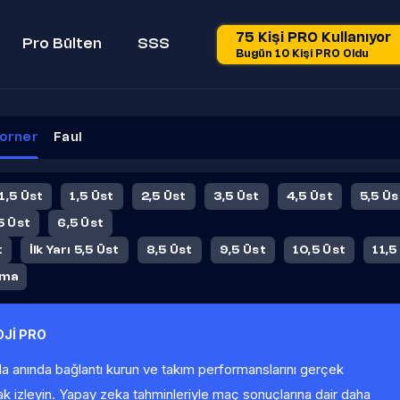
75 Kişi PRO Kullanıyor
Pro Bülten
SSS
Bugün 10 Kişi PRO Oldu
orner
Faul
 1,5 Üst
1,5 Üst
2,5 Üst
3,5 Üst
4,5 Üst
5,5 Üs
5 Üst
6,5 Üst
t
İlk Yarı 5,5 Üst
8,5 Üst
9,5 Üst
10,5 Üst
11,5
ama
Jİ PRO
la anında bağlantı kurun ve takım performanslarını gerçek
ak izleyin. Yapay zeka tahminleriyle maç sonuçlarına dair daha