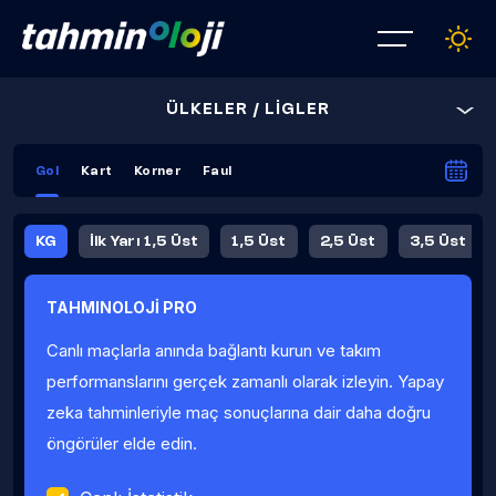
ÜLKELER / LİGLER
Gol
Kart
Korner
Faul
KG
İlk Yarı 1,5 Üst
1,5 Üst
2,5 Üst
3,5 Üst
4,5 Üst
5,5 Üst
6,5 Üst
TAHMINOLOJİ PRO
İlk Yarı 4,5 Üst
İlk Yarı 5,5 Üst
8,5 Üst
9,5 Üst
Canlı maçlarla anında bağlantı kurun ve takım
Fauller Ortalama
performanslarını gerçek zamanlı olarak izleyin. Yapay
zeka tahminleriyle maç sonuçlarına dair daha doğru
öngörüler elde edin.