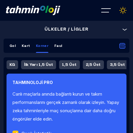
ÜLKELER / LİGLER
Gol
Kart
Korner
Faul
KG
İlk Yarı 1,5 Üst
1,5 Üst
2,5 Üst
3,5 Üst
4,5 Üst
5,5 Üst
6,5 Üst
TAHMINOLOJİ PRO
İlk Yarı 4,5 Üst
İlk Yarı 5,5 Üst
8,5 Üst
9,5 Üst
Canlı maçlarla anında bağlantı kurun ve takım
Fauller Ortalama
performanslarını gerçek zamanlı olarak izleyin. Yapay
zeka tahminleriyle maç sonuçlarına dair daha doğru
öngörüler elde edin.