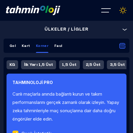
ÜLKELER / LİGLER
Gol
Kart
Korner
Faul
KG
İlk Yarı 1,5 Üst
1,5 Üst
2,5 Üst
3,5 Üst
4,5 Üst
5,5 Üst
6,5 Üst
TAHMINOLOJİ PRO
İlk Yarı 4,5 Üst
İlk Yarı 5,5 Üst
8,5 Üst
9,5 Üst
Canlı maçlarla anında bağlantı kurun ve takım
Fauller Ortalama
performanslarını gerçek zamanlı olarak izleyin. Yapay
zeka tahminleriyle maç sonuçlarına dair daha doğru
öngörüler elde edin.