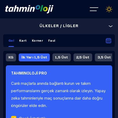
ÜLKELER / LİGLER
Gol
Kart
Korner
Faul
KG
İlk Yarı 1,5 Üst
1,5 Üst
2,5 Üst
3,5 Üst
4,5 Üst
5,5 Üst
6,5 Üst
TAHMINOLOJİ PRO
İlk Yarı 4,5 Üst
İlk Yarı 5,5 Üst
8,5 Üst
9,5 Üst
Canlı maçlarla anında bağlantı kurun ve takım
Fauller Ortalama
performanslarını gerçek zamanlı olarak izleyin. Yapay
zeka tahminleriyle maç sonuçlarına dair daha doğru
öngörüler elde edin.