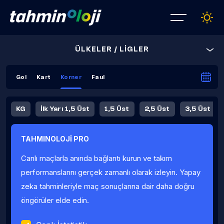
ÜLKELER / LİGLER
Gol
Kart
Korner
Faul
KG
İlk Yarı 1,5 Üst
1,5 Üst
2,5 Üst
3,5 Üst
4,5 Üst
5,5 Üst
6,5 Üst
TAHMINOLOJİ PRO
İlk Yarı 4,5 Üst
İlk Yarı 5,5 Üst
8,5 Üst
9,5 Üst
Canlı maçlarla anında bağlantı kurun ve takım
Fauller Ortalama
performanslarını gerçek zamanlı olarak izleyin. Yapay
zeka tahminleriyle maç sonuçlarına dair daha doğru
öngörüler elde edin.