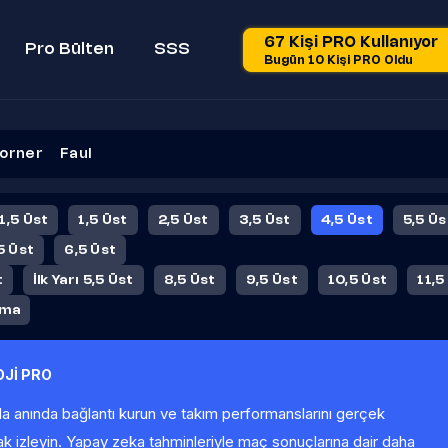
67 Kişi PRO Kullanıyor
Pro Bülten
SSS
Bugün 10 Kişi PRO Oldu
orner
Faul
 1,5 Üst
1,5 Üst
2,5 Üst
3,5 Üst
4,5 Üst
5,5 Üs
5 Üst
6,5 Üst
t
İlk Yarı 5,5 Üst
8,5 Üst
9,5 Üst
10,5 Üst
11,5
ama
Jİ PRO
la anında bağlantı kurun ve takım performanslarını gerçek
ak izleyin. Yapay zeka tahminleriyle maç sonuçlarına dair daha