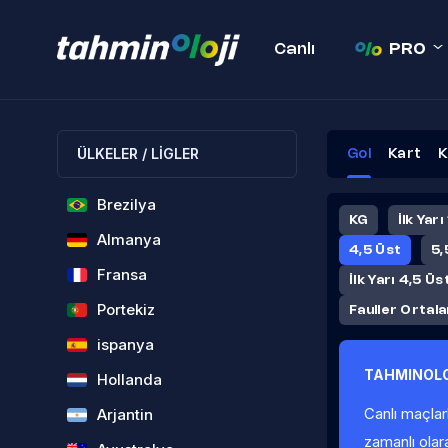
Canlı
PRO
ÜLKELER / LİGLER
Gol
Kart
K
Brezilya
KG
İlk Yarı
Almanya
4,5 Üst
5,
Fransa
İlk Yarı 4,5 Üs
Portekiz
Fauller Ortal
ispanya
TAHMINOLO
Hollanda
Canlı maçlar
Arjantin
zamanlı olar