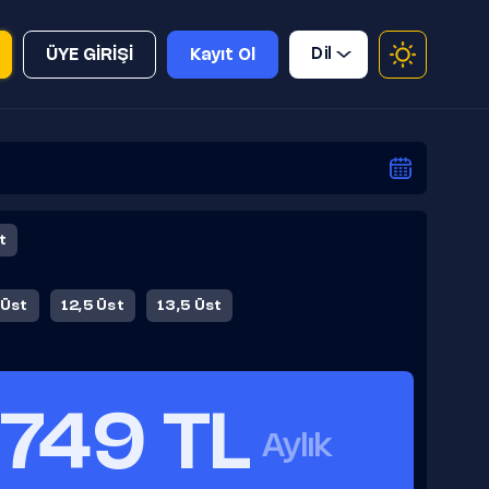
Dil
ÜYE GİRİŞİ
Kayıt Ol
t
 Üst
12,5 Üst
13,5 Üst
749 TL
Aylık