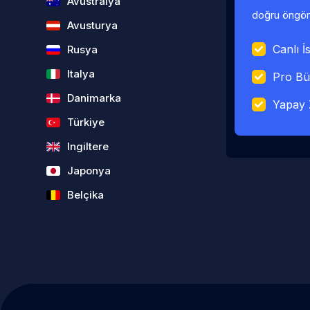
Avustralya
doğru öngörü
Avusturya
Canlı İs
Rusya
Italya
Pro Bü
Danimarka
Yapay 
Türkiye
Ingiltere
Japonya
Belçika